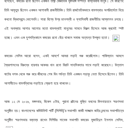
বলেছেন, কমরেড রনো ছিলেন একজন তীক্ষ্ণ বৈজ্ঞানিক দৃষ্টিভঙ্গি সম্পন্ন বাস্তববাদী মানুষ। সে কারণেই 
তিনি আমৃত্যু ছিলেন একজন আশাবাদী রাজনীতিবিদ। তিনি রাজনৈতিকভাবে বামপন্থার অপরিহার্যতা নিয়ে 
কখনো দ্বিধাদ্বন্দে ভোগেননি। সারা বিশ্বে উগ্র ডানপন্থী ও ফ্যাসিবাদী রাজনীতির আস্ফালন চলছে। 
এই অবস্থায় আশার আলোর মতো বামপন্থাই মানুষের সামনে বিকল্প হিসেবে আজ ক্রমেই স্পষ্ট 
হচ্ছে। এমন এক যুগসন্ধিকালে কমরেড রনো বেঁচে থাকলে
 সমাজ অত্যন্ত উপকৃত হতো।
কমরেড সেলিম আরো বলেন, একই আদর্শে আমরা লড়াই শুরু করেছিলাম। পাকিস্তান আমলে 
স্বৈরশাসনের বিরুদ্ধে হায়দার আকবর খান রনো বিরাট সাহসিকতার সাথে লড়াই করেছেন। উত্তাল 
ষাটের দশক থেকে শুরু করে জীবনের শেষ দিন পর্যন্ত তিনি একজন লড়াকু নেতা হিসেবে ছিলেন। তিনি 
আগামীতেও বামপন্থিদের লড়াইয়ে প্রেরণা হয়ে থাকবেন।
আজ ১২ মে ২০২৬, মঙ্গলবার, বিকেল ৫টায়, পুরানা পল্টনের মুক্তি ভবনের মিলনায়তনে স্মরণসভা 
অনুষ্ঠিত হয়। বাংলাদেশের কমিউনিস্ট পার্টি (সিপিবি)’র সভাপতি কাজী সাজ্জাদ জহির চন্দনের সভাপতিত্বে 
অনুষ্ঠিত স্মরণসভায় বক্তব্য রাখেন সিপিবির সাবেক সভাপতি কমরেড মুজাহিদুল ইসলাম সেলিম,