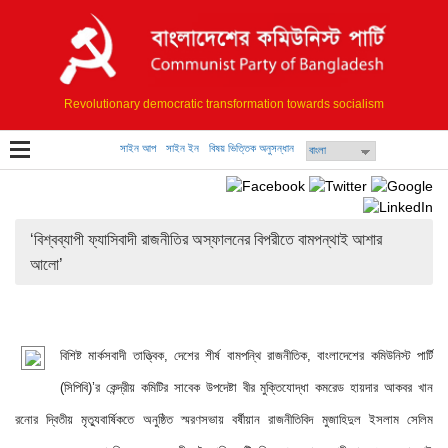
Revolutionary democratic transformation towards socialism
সাইন আপ
সাইন ইন
বিষয় ভিত্তিক অনুসন্ধান
‘বিশ্বব্যাপী ফ্যাসিবাদী রাজনীতির অস্ফালনের বিপরীতে বামপন্থাই আশার
আলো’
বিশিষ্ট মার্কসবাদী তাত্ত্বিক, দেশের শীর্ষ বামপন্থি রাজনীতিক, বাংলাদেশের কমিউনিস্ট পার্টি 
(সিপিবি)’র কেন্দ্রীয় কমিটির সাবেক উপদেষ্টা বীর মুক্তিযোদ্ধা কমরেড হায়দার আকবর খান 
রনোর দ্বিতীয় মৃত্যুবার্ষিকতে অনুষ্ঠিত স্মরণসভায় বর্ষীয়ান রাজনীতিবিদ মুজাহিদুল ইসলাম সেলিম 