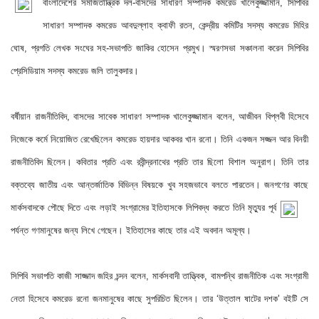
বাংলাদেশের সমাজতান্ত্রিক দল-বাসদের সাধারণ সম্পাদক কমরেড খালেকুজ্জামান, সিপিবির 
সাধারণ সম্পাদক কমরেড আবদুল্লাহ ক্বাফী রতন, কেন্দ্রীয় কমিটির সদস্য কমরেড মিহির 
ঘোষ, প্রগতি লেখক সংঘের সহ-সভাপতি জাকির হোসেন প্রমুখ। স্মরণসভা সঞ্চালনা করেন সিপিবির 
প্রেসিডিয়াম সদস্য কমরেড জলি তালুকদার।
বর্ষীয়ান রাজনীতিবিদ, বাসদের সাবেক সাধারণ সম্পাদক খালেকুজ্জামান বলেন, আজীবন বিপ্লবী হিসেবে 
নিজেকে কর্মে নিয়োজিত রেখেছিলেন কমরেড হায়দার আকবর খান রনো। তিনি একজন সজ্জন আর বিনয়ী 
রাজনীতিবিদ ছিলেন। কবিতার প্রতি এবং রবীন্দ্রনাথের প্রতি তার ছিলো বিশাল অনুরাগ। তিনি তার 
বক্তব্যে জাতীয় এবং আন্তর্জাতিক বিভিন্ন বিষয়কে খুব সহজভাবে বলতে পারতেন। জনগণের কাছে 
মার্কসবাদকে পৌছে দিতে এবং লড়াই সংগ্রামের ইতিহাসকে লিপিবদ্ধ
 করতে তিনি মৃত্যুর পূর্ব 
পর্যন্ত গণমানুষের জন্য লিখে গেছেন। ইতিহাসের কাছে তার এই অবদান অমূল্য।  
সিপিবি সভাপতি কাজী সাজ্জাদ জহির চন্দন বলেন, মার্কসবাদী তাত্ত্বিক, বামপন্থি রাজনীতিক এবং সংগ্রামী 
নেতা হিসেবে কমরেড রনো জনমানুষের কাছে সুপরিচিত ছিলেন। তার ‘উত্তাল ষাটের দশক’ বইটি সে 