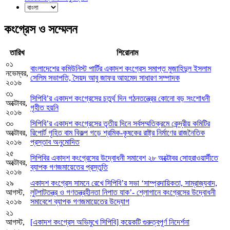
কংগ্রেস ও সম্মেলন
তারিখ
শিরোনাম
০১
বাংলাদেশের কমিউনিস্ট পার্টির একাদশ কংগ্রেস সমাপ্ত মুজাহিদুল ইসলাম
নভেম্বর,
সেলিম সভাপতি, সৈয়দ আবু জাফর আহমেদ সাধারণ সম্পাদক
২০১৬
৩১
সিপিবি’র একাদশ কংগ্রেসের চতুর্থ দিন গঠনতন্ত্রের কোনো বড় সংশোধনী
অক্টোবর,
গৃহীত হয়নি
২০১৬
৩০
সিপিবি’র একাদশ কংগ্রেসের তৃতীয় দিনে সর্বসম্মতিক্রমে কেন্দ্রীয় কমিটির
অক্টোবর,
রিপোর্ট গৃহিত বাম বিকল্প গড়ে শ্রমিক-কৃষকের রাষ্ট্র নির্মাণের রাজনৈতিক
২০১৬
প্রস্তাব অনুমোদিত
২৫
সিপিবির একাদশ কংগ্রেসের উদ্বোধনী সমাবেশ ২৮ অক্টোবর সোহরাওয়ার্দীতে
অক্টোবর,
ব্যাপক গণজমায়েতের প্রস্তুতি
২০১৬
২৯
একাদশ কংগ্রেস সামনে রেখে সিপিবি’র সভা ‘সাম্প্রদায়িকতা, সাম্রাজ্যবাদ,
আগস্ট,
লুটপাটতন্ত্র ও গণতন্ত্রহীনতা নিপাত যাক’- শ্লোগানে কংগ্রেসের উদ্বোধনী
২০১৬
সমাবেশে ব্যাপক গণজমায়েতের উদ্যোগ
২১
আগস্ট,
[একাদশ কংগ্রেস অভিমুখে সিপিবি] কয়েকটি গুরুত্বপূর্ণ নিদের্শনা