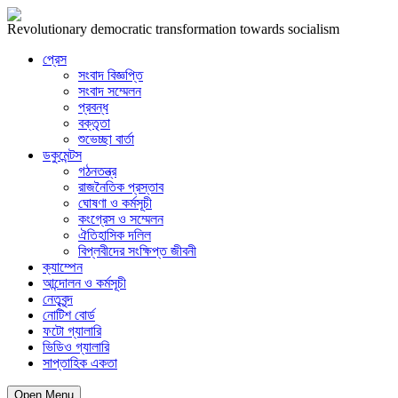
Revolutionary democratic transformation towards socialism
প্রেস
সংবাদ বিজ্ঞপ্তি
সংবাদ সম্মেলন
প্রবন্ধ
বক্তৃতা
শুভেচ্ছা বার্তা
ডকুমেন্টস
গঠনতন্ত্র
রাজনৈতিক প্রস্তাব
ঘোষণা ও কর্মসূচী
কংগ্রেস ও সম্মেলন
ঐতিহাসিক দলিল
বিপ্লবীদের সংক্ষিপ্ত জীবনী
ক্যাম্পেন
আন্দোলন ও কর্মসূচী
নেতৃবৃন্দ
নোটিশ বোর্ড
ফটো গ্যালারি
ভিডিও গ্যালারি
সাপ্তাহিক একতা
Open Menu