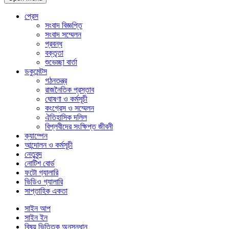
প্রেস
সংবাদ বিজ্ঞপ্তি
সংবাদ সম্মেলন
প্রবন্ধ
বক্তৃতা
শুভেচ্ছা বার্তা
ডকুমেন্টস
গঠনতন্ত্র
রাজনৈতিক প্রস্তাব
ঘোষণা ও কর্মসূচী
কংগ্রেস ও সম্মেলন
ঐতিহাসিক দলিল
বিপ্লবীদের সংক্ষিপ্ত জীবনী
ক্যাম্পেন
আন্দোলন ও কর্মসূচী
নেতৃবৃন্দ
নোটিশ বোর্ড
ফটো গ্যালারি
ভিডিও গ্যালারি
সাপ্তাহিক একতা
সাইন আপ
সাইন ইন
বিষয় ভিত্তিক অনুসন্ধান