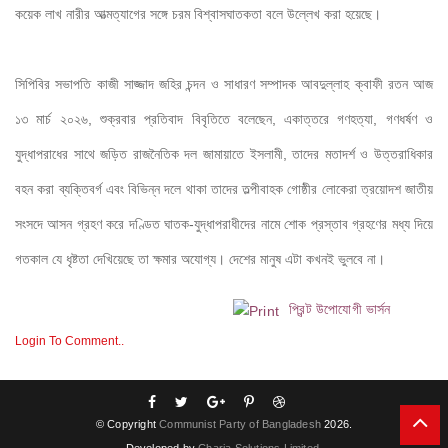
কয়েক লাখ নারীর আত্মত্যাগের সঙ্গে চরম বিশ্বাসঘাতকতা বলে উল্লেখ করা হয়েছে।
সিপিবির সভাপতি কাজী সাজ্জাদ জহির চন্দন ও সাধারণ সম্পাদক আবদুল্লাহ ক্বাফী রতন আজ 
১৩ মার্চ ২০২৬, শুক্রবার প্রতিবাদ বিবৃতিতে বলেছেন, একাত্তরে গণহত্যা, গণধর্ষণ ও 
যুদ্ধাপরাধের সাথে জড়িত রাজনৈতিক দল জামায়াতে ইসলামী, তাদের মতাদর্শ ও উত্তরাধিকার 
বহন করা ব্যক্তিবর্গ এবং বিভিন্ন দলে থাকা তাদের তল্পীবাহক গোষ্ঠীর লোকেরা ত্রয়োদশ জাতীয় 
সংসদে আসন গ্রহণ করে দণ্ডিত ঘাতক-যুদ্ধাপরাধীদের নামে শোক প্রস্তাব গ্রহণের মধ্য দিয়ে 
গতকাল যে ধৃষ্টতা দেখিয়েছে তা ক্ষমার অযোগ্য। দেশের মানুষ এটা কখনই ভুলবে না।
প্রিন্ট উপোযোগী ভার্সন
Login To Comment..
© Copyright
Communist Party of Bangladesh
2026.
Developed by
Charja Solutions Limited.