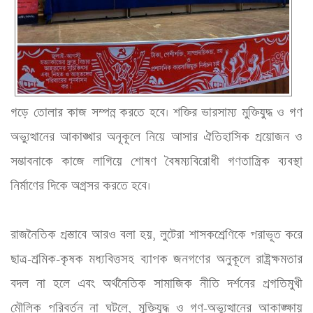
গড়ে তোলার কাজ সম্পন্ন করতে হবে। শক্তির ভারসাম্য মুক্তিযুদ্ধ ও গণ 
অভ্যুত্থানের আকাঙ্খার অনূকূলে নিয়ে আসার ঐতিহাসিক প্রয়োজন ও 
সম্ভাবনাকে কাজে লাগিয়ে শোষণ বৈষম্যবিরোধী গণতান্ত্রিক ব্যবস্থা 
নির্মাণের দিকে অগ্রসর করতে হবে।
রাজনৈতিক প্রস্তাবে আরও বলা হয়, লুটেরা শাসকশ্রেণিকে পরাভূত করে 
ছাত্র-শ্রমিক-কৃষক মধ্যবিত্তসহ ব্যাপক জনগণের অনুকূলে রাষ্ট্রক্ষমতার 
বদল না হলে এবং অর্থনৈতিক সামাজিক নীতি দর্শনের প্রগতিমুখী 
মৌলিক পরিবর্তন না ঘটলে, মুক্তিযুদ্ধ ও গণ-অভ্যুত্থানের আকাঙ্ক্ষায় 