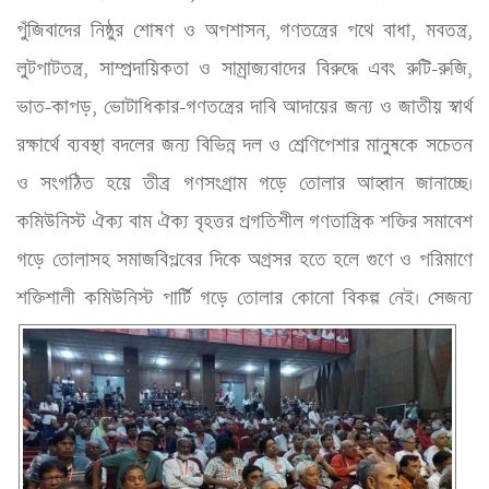
পুঁজিবাদের নিষ্ঠুর শোষণ ও অপশাসন, গণতন্ত্রের পথে বাধা, মবতন্ত্র, 
লুটপাটতন্ত্র, সাম্প্রদায়িকতা ও সাম্রাজ্যবাদের বিরুদ্ধে এবং রুটি-রুজি, 
ভাত-কাপড়, ভোটাধিকার-গণতন্ত্রের দাবি আদায়ের জন্য ও জাতীয় স্বার্থ 
রক্ষার্থে ব্যবস্থা বদলের জন্য বিভিন্ন দল ও শ্রেণিপেশার মানুষকে সচেতন 
ও সংগঠিত হয়ে তীব্র গণসংগ্রাম গড়ে তোলার আহ্বান জানাচ্ছে। 
কমিউনিস্ট ঐক্য বাম ঐক্য বৃহত্তর প্রগতিশীল গণতান্ত্রিক শক্তির সমাবেশ 
গড়ে তোলাসহ সমাজবিপ্লবের দিকে অগ্রসর হতে হলে গুণে ও পরিমাণে 
শক্তিশালী কমিউনিস্ট পার্টি গড়ে তোলার কোনো
 বিকল্প নেই। সেজন্য 