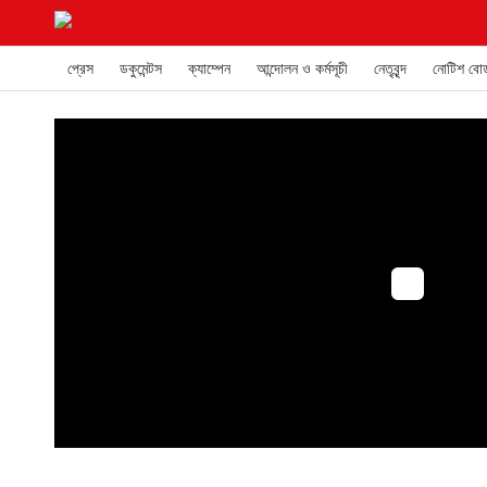
প্রেস
ডকুমেন্টস
ক্যাম্পেন
আন্দোলন ও কর্মসূচী
নেতৃবৃন্দ
নোটিশ বোর্