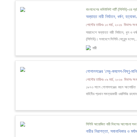
বাংলাদেশের কমিউনিস্ট পার্টি (সিপিবি)-এর প্র
অব্যাহত নারী নির্যাতন, ধর্ষণ, হত্যাক
পোস্টের তারিখঃ ১৩ মার্চ, ২০২৬ বিভাগঃ সংবা
সারাদেশে অব্যাহত নারী নির্যাতন, খুন ও ধর
(সিপিবি)। সমাবেশে সিপিবি নেতৃবৃন্দ বলেন,.
নারী
গোপালগঞ্জের ‘লেবু-কমলেশ-বিষ্ণু-মানি
পোস্টের তারিখঃ ০৯ মার্চ, ২০২৬ বিভাগঃ সংবা
১৯৭৩ সালে গোপালগঞ্জের বহুল আলোচিত চার 
বাহিনীর প্রধান সমন্বয়কারী ওয়ালিউর রহমান
সিপিবি আয়োজিত নারী দিবসের আলোচনা সভা অ
নারীর নিরাপত্তা, সমানাধিকার ও মর্যা