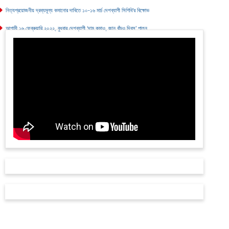
নিত্যপ্রয়োজনীয় দ্রব্যমূল্য কমানোর দাবিতে ১০-১৬ মার্চ দেশব্যাপী সিপিবি’র বিক্ষোভ
আগামী ১৬ ফেব্রুয়ারি ২০২২, বুধবার দেশব্যাপী ‘দাম কমাও, জান বাঁচও দিবস’ পালন