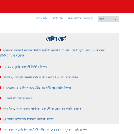
volutionary democratic transformation towards socialism
সাইন আপ
সাইন ইন
বিষয় ভিত্তিক অনুসন্ধান
নোটিশ বোর্ড
দ্রব্যমূল্য নিয়ন্ত্রণে সরকারের সীমাহীন ব্যর্থতার প্রতিবাদে এবং বিকল্প করণীয় তুলে ধরতে ২০ সেপ্টেম্বর
সিপিবি’র সংবাদ সম্মেলন
২৮-২৯ জানুয়ারি দেশব্যাপী সিপিবি’র বিক্ষোভ
আগামী ২০ জানুয়ারি শুক্রবার ঢাকায় সিপিবি’র সমাবেশ ও লাল পতাকা মিছিল
৮ নভেম্বর ২০২২ বিকাল সাড়ে ৩টায়, রাজধানীর পুরানা পল্টনে বিক্ষোভ
১০ দফা দাবি আদায়ে কর্মসূচি
দমন পীড়ন, হামলা-মামলার প্রতিবাদে ৭ সেপ্টেম্বর ঢাকায় বাম জোটের সমাবেশ
২৫ আগস্ট বৃহস্পতিবার সারাদেশে অর্ধদিবস হরতাল
‘দাম কমাও ও ভোটাধিকার দাও’ এই দাবিতে ২০ মে থেকে ০৩ জুন দেশব্যাপী দাবিপক্ষ