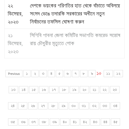
২২
দেশকে ভয়ংকর পরিণতির হাত থেকে বাঁচাতে অবিলম্বে
ডিসেম্বর,
সংসদ ভেঙে তদারকি সরকারের অধীনে নতুন
২০২৩
নির্বাচনের তফসিল ঘোষণা করুন
২১
সিপিবি পাবনা জেলা কমিটির সভাপতি কমরেড সন্তোষ
ডিসেম্বর,
রায় চৌধুরীর মৃত্যুতে শোক
২০২৩
১০
Previous
১
২
৩
৪
৫
৬
৭
৮
৯
১১
১২
১৩
১৪
১৫
১৬
১৭
১৮
১৯
২০
২১
২২
২৩
২৪
২৫
২৬
২৭
২৮
২৯
৩০
৩১
৩২
৩৩
৩৪
৩৫
৩৬
৩৭
৩৮
৩৯
৪০
৪১
৪২
৪৩
৪৪
৪৫