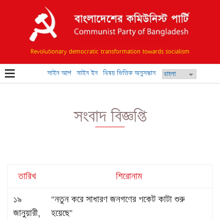
Revolutionary democratic transformation towards socialism
সাইন আপ
সাইন ইন
বিষয় ভিত্তিক অনুসন্ধান
সংবাদ বিজ্ঞপ্তি
তারিখ
শিরোনাম
১৯
“নতুন করে সাধারণ জনগণের পকেট কাটা শুরু
জানুয়ারী,
হয়েছে”