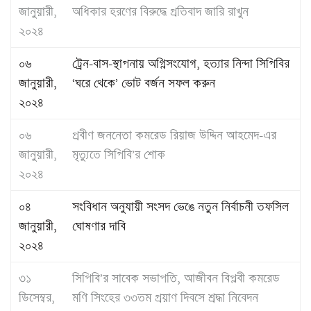
জানুয়ারী,
অধিকার হরণের বিরুদ্ধে প্রতিবাদ জারি রাখুন
২০২৪
০৬
ট্রেন-বাস-স্থাপনায় অগ্নিসংযোগ, হত্যার নিন্দা সিপিবির
জানুয়ারী,
‘ঘরে থেকে’ ভোট বর্জন সফল করুন
২০২৪
০৬
প্রবীণ জননেতা কমরেড রিয়াজ উদ্দিন আহমেদ-এর
জানুয়ারী,
মৃত্যুতে সিপিবি’র শোক
২০২৪
০৪
সংবিধান অনুযায়ী সংসদ ভেঙে নতুন নির্বাচনী তফসিল
জানুয়ারী,
ঘোষণার দাবি
২০২৪
৩১
সিপিবি’র সাবেক সভাপতি, আজীবন বিপ্লবী কমরেড
ডিসেম্বর,
মণি সিংহের ৩৩তম প্রয়াণ দিবসে শ্রদ্ধা নিবেদন