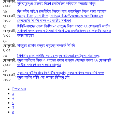
ফেব্রুয়ারী,
মুক্তিযুদ্ধের চেতনায় বিকল্প রাজনৈতিক শক্তিকে ক্ষমতায় আনুন
২০১৫
২৬
দ্বি-দলীয় সহিংস রাজনীতির বিরুদ্ধে বাম-গণতান্ত্রিক বিকল্প গড়ার আহ্বান
ফেব্রুয়ারী,
“মানুষ বাঁচাও, দেশ বাঁচাও, গণতন্ত্র বাঁচাও”-আওয়াজে আগামীকাল ২৭
২০১৫
ফেব্রুয়ারি সিপিবি-বাসদ-এর জাতীয় সমাবেশ
২৫
সিপিবি-বাসদের প্রেস ব্রিফিং-এ নেতৃবৃন্দ বিকল্প গড়তে ২৭ ফেব্রুয়ারি জাতীয়
ফেব্রুয়ারী,
সমাবেশ সফল করুন সহিংসতা থামানো এবং রাজনৈতিকভাবে সংকটের সমাধান
২০১৫
করার আহ্বান
২৪
ফেব্রুয়ারী,
মাহমুদুর রহমান মান্নার বক্তব্য সম্পর্কে সিপিবি
২০১৫
২৩
সিপিবি’র ঢাকা কমিটির সভায় নেতৃবৃন্দ সহিংসতা-পেট্রোল বোমা বন্ধ,
ফেব্রুয়ারী,
যুদ্ধাপরাধীদের বিচার ও গণতন্ত্র রক্ষার সংগ্রাম জোরদার করুন ২৭ ফেব্রুয়ারি
২০১৫
জাতীয় সমাবেশ সফল করার আহ্বান
১৮
সুবহানের ফাঁসির রায়ে সিপিবি’র সন্তোষ, দ্রুত কার্যকর করার দাবি সকল
ফেব্রুয়ারী,
যুদ্ধাপরাধীর ফাঁসি এবং জামাত নিষিদ্ধ চাই
২০১৫
Previous
১
২
৩
৪
৫