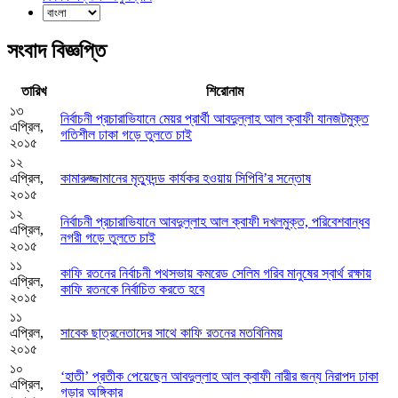
সংবাদ বিজ্ঞপ্তি
তারিখ
শিরোনাম
১৩
নির্বাচনী প্রচারাভিযানে মেয়র প্রার্থী আবদুল্লাহ আল ক্বাফী যানজটমুক্ত
এপ্রিল,
গতিশীল ঢাকা গড়ে তুলতে চাই
২০১৫
১২
এপ্রিল,
কামারুজ্জামানের মৃত্যুদন্ড কার্যকর হওয়ায় সিপিবি’র সন্তোষ
২০১৫
১২
নির্বাচনী প্রচারাভিযানে আবদুল্লাহ আল ক্বাফী দখলমুক্ত, পরিবেশবান্ধব
এপ্রিল,
নগরী গড়ে তুলতে চাই
২০১৫
১১
কাফি রতনের নির্বাচনী পথসভায় কমরেড সেলিম গরিব মানুষের স্বার্থ রক্ষায়
এপ্রিল,
কাফি রতনকে নির্বাচিত করতে হবে
২০১৫
১১
এপ্রিল,
সাবেক ছাত্রনেতাদের সাথে কাফি রতনের মতবিনিময়
২০১৫
১০
‘হাতী’ প্রতীক পেয়েছেন আবদুল্লাহ আল ক্বাফী নারীর জন্য নিরাপদ ঢাকা
এপ্রিল,
গড়ার অঙ্গিকার