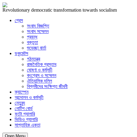
Revolutionary democratic transformation towards socialism
প্রেস
সংবাদ বিজ্ঞপ্তি
সংবাদ সম্মেলন
প্রবন্ধ
বক্তৃতা
শুভেচ্ছা বার্তা
ডকুমেন্টস
গঠনতন্ত্র
রাজনৈতিক প্রস্তাব
ঘোষণা ও কর্মসূচী
কংগ্রেস ও সম্মেলন
ঐতিহাসিক দলিল
বিপ্লবীদের সংক্ষিপ্ত জীবনী
ক্যাম্পেন
আন্দোলন ও কর্মসূচী
নেতৃবৃন্দ
নোটিশ বোর্ড
ফটো গ্যালারি
ভিডিও গ্যালারি
সাপ্তাহিক একতা
Open Menu