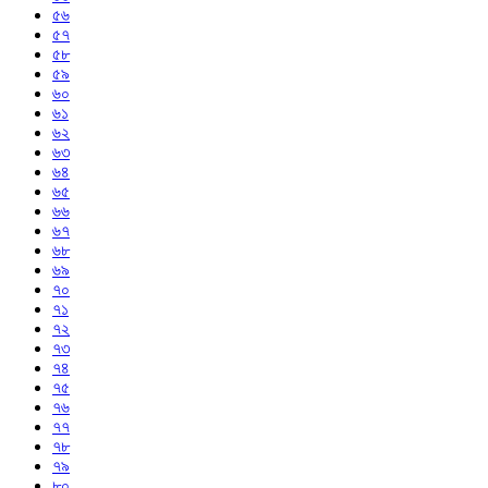
৫৬
৫৭
৫৮
৫৯
৬০
৬১
৬২
৬৩
৬৪
৬৫
৬৬
৬৭
৬৮
৬৯
৭০
৭১
৭২
৭৩
৭৪
৭৫
৭৬
৭৭
৭৮
৭৯
৮০