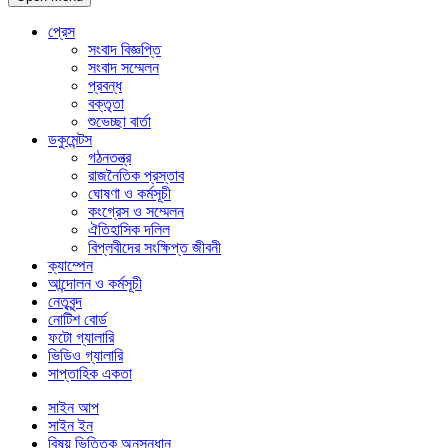
প্রেস
সংবাদ বিজ্ঞপ্তি
সংবাদ সম্মেলন
প্রবন্ধ
বক্তৃতা
শুভেচ্ছা বার্তা
ডকুমেন্টস
গঠনতন্ত্র
রাজনৈতিক প্রস্তাব
ঘোষণা ও কর্মসূচী
কংগ্রেস ও সম্মেলন
ঐতিহাসিক দলিল
বিপ্লবীদের সংক্ষিপ্ত জীবনী
ক্যাম্পেন
আন্দোলন ও কর্মসূচী
নেতৃবৃন্দ
নোটিশ বোর্ড
ফটো গ্যালারি
ভিডিও গ্যালারি
সাপ্তাহিক একতা
সাইন আপ
সাইন ইন
বিষয় ভিত্তিক অনুসন্ধান