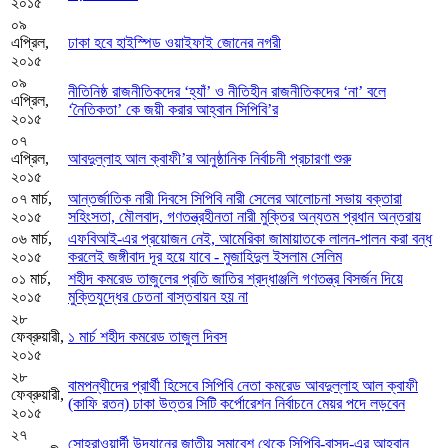
২০১৫
০৯
এপ্রিল,
ঢাকা হবে হাইস্পিড ওয়াইফাই জোনের নগরী
২০১৫
০৯
নীতিনিষ্ঠ রাজনীতিকদের ‘হ্যাঁ’ ও নীতিহীন রাজনীতিকদের ‘না’ বলে
এপ্রিল,
‘নৈতিকতা’ কে জয়ী করার আহ্বান সিপিবি’র
২০১৫
০৭
এপ্রিল,
আবদুল্লাহ আল ক্বাফী’র আনুষ্ঠানিক নির্বাচনী প্রচারণা শুরু
২০১৫
০৭ মার্চ,
আন্তর্জাতিক নারী দিবসে সিপিবি নারী সেলের আলোচনা সভায় বক্তারা
২০১৫
সহিংসতা, মৌলবাদ, গণতন্ত্রহীনতা নারী মুক্তির অন্যতম প্রধান অন্তরায়
০৬ মার্চ,
এফবিআই-এর প্রয়োজন নেই, আমেরিকা জামায়াতকে লালন-পালন করা বন্ধ
২০১৫
করলেই জঙ্গীবাদ দূর হয়ে যাবে - মুজাহিদুল ইসলাম সেলিম
০১ মার্চ,
শহীদ কমরেড তাজুলের প্রতি জাতির শ্রদ্ধাঞ্জলি গণতন্ত্র বিসর্জন দিয়ে
২০১৫
মুক্তিযুদ্ধের চেতনা বাস্তবায়ন হয় না
২৮
ফেব্রুয়ারী,
১ মার্চ শহীদ কমরেড তাজুল দিবস
২০১৫
২৮
বামপন্থীদের প্রার্থী হিসেবে সিপিবি নেতা কমরেড আবদুল্লাহ আল ক্বাফী
ফেব্রুয়ারী,
(কাফি রতন) ঢাকা উত্তর সিটি কর্পোরেশন নির্বাচনে মেয়র পদে লড়বেন
২০১৫
২৭
সোহরাওয়ার্দী উদ্যানের জাতীয় সমাবেশ থেকে সিপিবি-বাসদ-এর আহ্বান