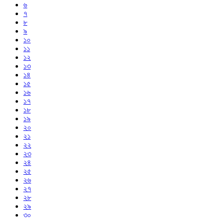
৬
৭
৮
৯
১০
১১
১২
১৩
১৪
১৫
১৬
১৭
১৮
১৯
২০
২১
২২
২৩
২৪
২৫
২৬
২৭
২৮
২৯
৩০