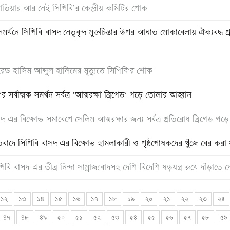
 আতিয়ার আর নেই সিপিবি’র কেন্দ্রীয় কমিটির শোক
্থনে সিপিবি-বাসদ নেতৃবৃন্দ মুক্তচিন্তার উপর আঘাত মোকাবেলায় ঐক্যবদ্ধ
েড হাসিম আব্দুল হালিমের মৃত্যুতে সিপিবি’র শোক
র্বাত্মক সমর্থন সর্বত্র ‘আত্মরক্ষা ব্রিগেড’ গড়ে তোলার আহ্বান
দ-এর বিক্ষোভ-সমাবেশে সেলিম আত্মরক্ষার জন্য সর্বত্র প্রতিরোধ ব্রিগেড গড়ে
িবাদে সিপিবি-বাসদ এর বিক্ষোভ হামলাকারী ও পৃষ্ঠপোষকদের খুঁজে বের করা 
-বাসদ-এর তীব্র নিন্দা সাম্রাজ্যবাদসহ দেশি-বিদেশি ষড়যন্ত্র রুখে দাঁড়াতে 
১২
১৩
১৪
১৫
১৬
১৭
১৮
১৯
২০
২১
২২
২৩
২৪
৪৭
৪৮
৪৯
৫০
৫১
৫২
৫৩
৫৪
৫৫
৫৬
৫৭
৫৮
৫৯