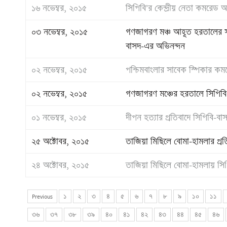
১৬ নভেম্বর, ২০১৫
সিপিবি’র কেন্দ্রীয় নেতা কমরেড
০৩ নভেম্বর, ২০১৫
গণজাগরণ মঞ্চ আহূত হরতালের সমর
বাসদ-এর অভিনন্দন
০২ নভেম্বর, ২০১৫
পশ্চিমবাংলার সাবেক স্পিকার কমর
০২ নভেম্বর, ২০১৫
গণজাগরণ মঞ্চের হরতালে সিপিবি’র স
০১ নভেম্বর, ২০১৫
দীপন হত্যার প্রতিবাদে সিপিবি-বাস
২৫ অক্টোবর, ২০১৫
তাজিয়া মিছিলে বোমা-হামলার প্রত
২৪ অক্টোবর, ২০১৫
তাজিয়া মিছিলে বোমা-হামলায় সিপিবি
Previous
১
২
৩
৪
৫
৬
৭
৮
৯
১০
১১
৩৬
৩৭
৩৮
৩৯
৪০
৪১
৪২
৪৩
৪৪
৪৫
৪৬