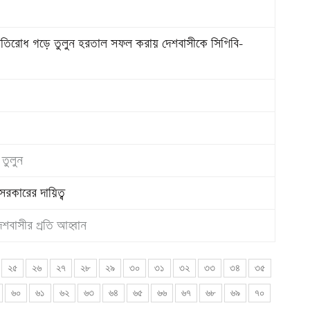
 প্রতিরোধ গড়ে তুলুন হরতাল সফল করায় দেশবাসীকে সিপিবি-
 তুলুন
সরকারের দায়িত্ব
দেশবাসীর প্রতি আহ্বান
২৫
২৬
২৭
২৮
২৯
৩০
৩১
৩২
৩৩
৩৪
৩৫
৬০
৬১
৬২
৬৩
৬৪
৬৫
৬৬
৬৭
৬৮
৬৯
৭০