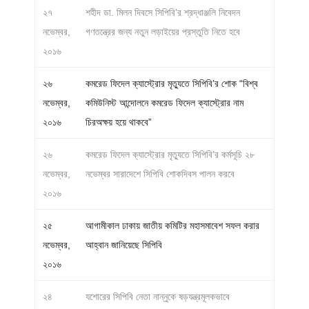
২৭
শহীদ ডা. মিলন দিবসে সিপিবি’র শ্রদ্ধাঞ্জলি নিবেদন
নভেম্বর,
গণতন্ত্রের জন্য নতুন লড়াইয়ের প্রস্তুতি নিতে হবে
২০১৬
২৬
কমরেড ফিদেল ক্যাস্ট্রোর মৃত্যুতে সিপিবি’র শোক “বিশ্ব
নভেম্বর,
কমিউনিস্ট আন্দোলনে কমরেড ফিদেল ক্যাস্ট্রোর নাম
২০১৬
চিরঅক্ষয় হয়ে থাকবে”
২৬
কমরেড ফিদেল ক্যাস্ট্রোর মৃত্যুতে সিপিবি’র কর্মসূচি ২৮
নভেম্বর,
নভেম্বর সারাদেশে সিপিবি শোকদিবস পালন করবে
২০১৬
২৫
আগামীকাল ঢাকায় জাতীয় কমিটির মহাসমাবেশ সফল করার
নভেম্বর,
আহ্বান জানিয়েছে সিপিবি
২০১৬
২৪
যশোরের সিপিবি নেতা নান্নুকে ষড়যন্ত্রমূলকভাবে