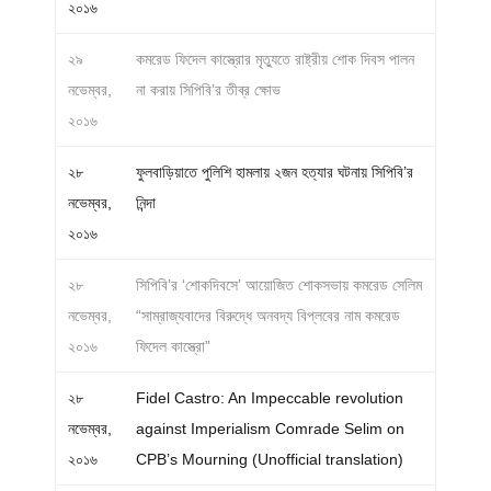
২০১৬
২৯
কমরেড ফিদেল কাস্ত্রোর মৃত্যুতে রাষ্ট্রীয় শোক দিবস পালন
নভেম্বর,
না করায় সিপিবি’র তীব্র ক্ষোভ
২০১৬
২৮
ফুলবাড়িয়াতে পুলিশি হামলায় ২জন হত্যার ঘটনায় সিপিবি’র
নভেম্বর,
নিন্দা
২০১৬
২৮
সিপিবি’র ‘শোকদিবসে’ আয়োজিত শোকসভায় কমরেড সেলিম
নভেম্বর,
“সাম্রাজ্যবাদের বিরুদ্ধে অনবদ্য বিপ্লবের নাম কমরেড
২০১৬
ফিদেল কাস্ত্রো”
২৮
Fidel Castro: An Impeccable revolution
নভেম্বর,
against Imperialism Comrade Selim on
২০১৬
CPB’s Mourning (Unofficial translation)