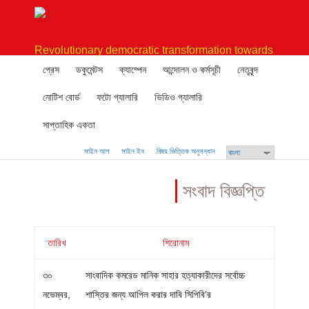
Revolutionary democratic transformation towards
socialism
প্রেস
ডকুমেন্টস
ক্যাম্পেন
আন্দোলন ও কর্মসূচী
নেতৃবৃন্দ
নোটিশ বোর্ড
ফটো গ্যালারি
ভিডিও গ্যালারি
সাপ্তাহিক একতা
সাইন আপ
সাইন ইন
বিষয় ভিত্তিক অনুসন্ধান
সংবাদ বিজ্ঞপ্তি
তারিখ
শিরোনাম
৩০
সাংবাদিক কমরেড মানিক সাহার হত্যাকারীদের সর্বোচ্চ
নভেম্বর,
শাস্তির জন্য আপিল করার দাবি সিপিবি’র