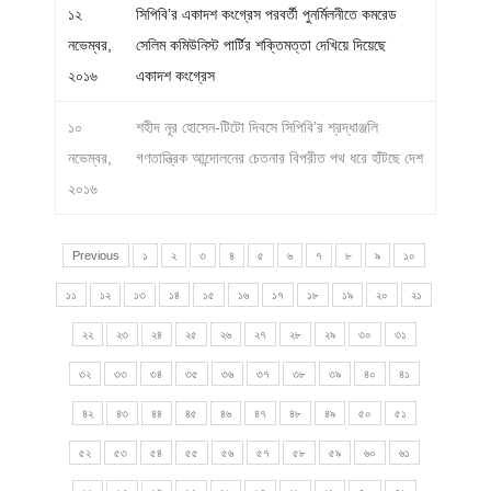
১২
সিপিবি’র একাদশ কংগ্রেস পরবর্তী পুনর্মিলনীতে কমরেড
নভেম্বর,
সেলিম কমিউনিস্ট পার্টির শক্তিমত্তা দেখিয়ে দিয়েছে
২০১৬
একাদশ কংগ্রেস
১০
শহীদ নূর হোসেন-টিটো দিবসে সিপিবি’র শ্রদ্ধাঞ্জলি
নভেম্বর,
গণতান্ত্রিক আন্দোলনের চেতনার বিপরীত পথ ধরে হাঁটছে দেশ
২০১৬
Previous
১
২
৩
৪
৫
৬
৭
৮
৯
১০
১১
১২
১৩
১৪
১৫
১৬
১৭
১৮
১৯
২০
২১
২২
২৩
২৪
২৫
২৬
২৭
২৮
২৯
৩০
৩১
৩২
৩৩
৩৪
৩৫
৩৬
৩৭
৩৮
৩৯
৪০
৪১
৪২
৪৩
৪৪
৪৫
৪৬
৪৭
৪৮
৪৯
৫০
৫১
৫২
৫৩
৫৪
৫৫
৫৬
৫৭
৫৮
৫৯
৬০
৬১