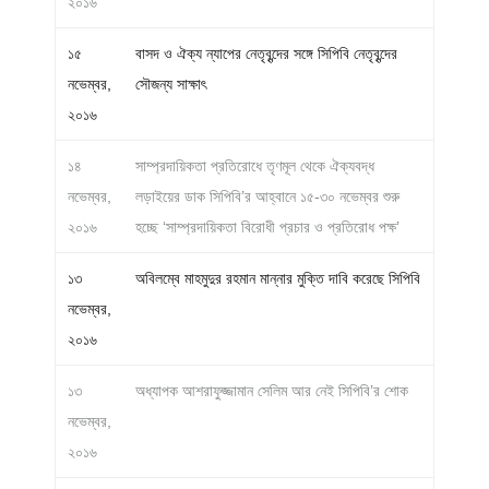
২০১৬
১৫
বাসদ ও ঐক্য ন্যাপের নেতৃবৃন্দের সঙ্গে সিপিবি নেতৃবৃন্দের
নভেম্বর,
সৌজন্য সাক্ষাৎ
২০১৬
১৪
সাম্প্রদায়িকতা প্রতিরোধে তৃণমূল থেকে ঐক্যবদ্ধ
নভেম্বর,
লড়াইয়ের ডাক সিপিবি’র আহ্বানে ১৫-৩০ নভেম্বর শুরু
২০১৬
হচ্ছে ‘সাম্প্রদায়িকতা বিরোধী প্রচার ও প্রতিরোধ পক্ষ’
১৩
অবিলম্বে মাহমুদুর রহমান মান্নার মুক্তি দাবি করেছে সিপিবি
নভেম্বর,
২০১৬
১৩
অধ্যাপক আশরাফুজ্জামান সেলিম আর নেই সিপিবি’র শোক
নভেম্বর,
২০১৬