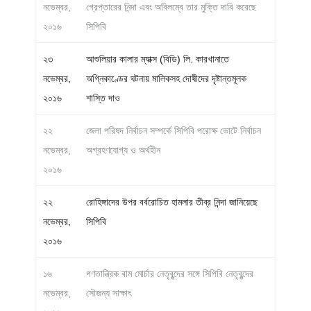
নভেম্বর,
গ্রেপ্তারের নিন্দা এবং অবিলম্বে তার মুক্তি দাবি করেছে
২০১৬
সিপিবি
২৩
আশুলিয়ার কালার ম্যাক্স (বিডি) লি. কারখানাতে
নভেম্বর,
অগ্নিকাণ্ডের ঘটনায় মালিকসহ দোষীদের দৃষ্টান্তমূলক
২০১৬
শাস্তি দাও
২২
জেলা পরিষদ নির্বাচন সম্পর্কে সিপিবি পরোক্ষ ভোটে নির্বাচন
নভেম্বর,
অগ্রহণযোগ্য ও অর্থহীন
২০১৬
২২
রোহিঙ্গাদের উপর বর্বরোচিত হামলার তীব্র নিন্দা জানিয়েছে
নভেম্বর,
সিপিবি
২০১৬
১৬
গণতান্ত্রিক বাম মোর্চার নেতৃবৃন্দের সঙ্গে সিপিবি নেতৃবৃন্দের
নভেম্বর,
সৌজন্য সাক্ষাৎ