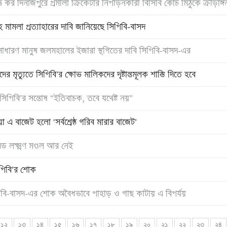
ধ কর দিনাজপুরে প্রমীলা ক্রিকেটার নিপীড়নকারী বিসিবি কোচ মিঠুকে ক্রীড়াঙ্গন
হ মামলা প্রত্যাহারের দাবি জানিয়েছে সিপিবি-বাসদ
াধারণ মানুষ জলমহালের ইজারা স্থগিতের দাবি সিপিবি-বাসদ-এর
র মৃত্যুতে সিপিবি’র ক্ষোভ মালিকদের দৃষ্টান্তমূলক শাস্তি দিতে হবে
িবি’র সন্তোষ “ইতিবাচক, তবে যথেষ্ট নয়”
য়া এ বাজেট হলো ‘সর্বশ্রেষ্ঠ গরিব মারার বাজেট’
 লক্ষ্মণ মণ্ডল আর নেই
পিবি’র শোক
পিবি-বাসদ-এর শোক অবৈধভাবে পাহাড় ও গাছ কাটায় এ বিপর্যয়
১২
১৩
১৪
১৫
১৬
১৭
১৮
১৯
২০
২১
২২
২৩
২৪