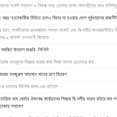
বনের সংকট সমাধান ও বিকল্প গড়ে তোলার লক্ষ্যে বামপন্থীদের আশু দাবিসম
ছর ‘হত্যাকারীরা চিহ্নিত হলেও বিচার না হওয়ায় দেশে দূর্বৃত্তায়নের রাজনীত
ত্র হরণ, গণজীবনের ক্রমবর্দ্ধমান সমস্যা-সংকট এবং দ্বি-দলীয় অপরাজনীতির
রুদ্ধে ৯ আগস্ট দেশব্যাপী বিক্ষোভ
ে সমন্বিত উদ্যোগ জরুরি -সিপিবি
াজ মাহমুদের বিরুদ্ধে দায়ের করা মিথ্যা মামলা প্রত্যাহার কর
ে কমরেড মনজুরুল আহসান খানের ত্রাণ বিতরণ
পর হামলায় সিপিবি-বাসদ-এর প্রতিবাদ
ত্রিক বাম মোর্চার ঐক্যবদ্ধ কার্যক্রমের সিদ্ধান্ত দ্বি-দলীয় ধারার বাইরে বাম গ
ই ঢাকায় সমাবেশ