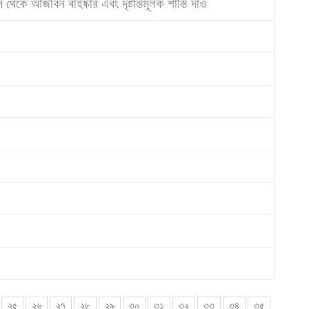
 থেকে আজীবন বহিষ্কার এবং দৃষ্টান্তমূলক শাস্তি দাও
২৫
২৬
২৭
২৮
২৯
৩০
৩১
৩২
৩৩
৩৪
৩৫