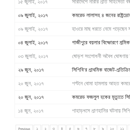
১৫ জুলাই, ২০১৭
সারাদেশে নারীর প্রতি সহিংসতা বন্
০৯ জুলাই, ২০১৭
কমরেড লালাসহ ৪ জনের রাষ্ট্রদ্রো
০৯ জুলাই, ২০১৭
হাওরে মাছ ধরতে নেমে পড়েছেন স
০৪ জুলাই, ২০১৭
গাজীপুরে বয়লার বিস্ফোরণে শ্রমিকদে
০৩ জুলাই, ২০১৭
ষোড়শ সংশোধনী অবৈধ ঘোষণায় সিপ
২৯ জুন, ২০১৭
সিপিবি’র প্রাথমিক বাজেট-প্রতিক্রি
২০ জুন, ২০১৭
পল্টনে বোমা হামলায় আহত কমরেড
২০ জুন, ২০১৭
কমরেড ফজলুল হকের মৃত্যুতে সি
১৪ জুন, ২০১৭
পাহাড়ধসে প্রাণহানির ঘটনায় সি
Previous
১
২
৩
৪
৫
৬
৭
৮
৯
১০
১১