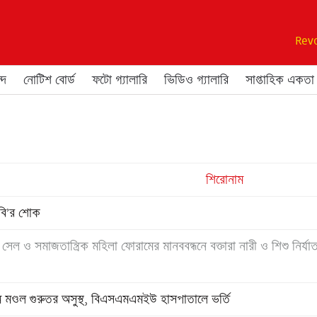
Revo
্দ
নোটিশ বোর্ড
ফটো গ্যালারি
ভিডিও গ্যালারি
সাপ্তাহিক একতা
শিরোনাম
িবি’র শোক
সেল ও সমাজতান্ত্রিক মহিলা ফোরামের মানববন্ধনে বক্তারা নারী ও শিশু নির্যাতন বন
 মণ্ডল গুরুতর অসুস্থ, বিএসএমএমইউ হাসপাতালে ভর্তি