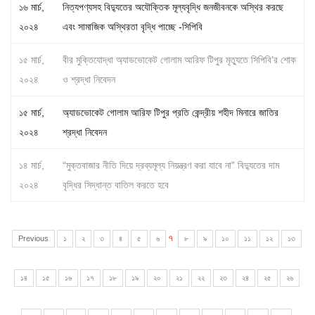
১৬ মার্চ,
নিত্যপণ্যসহ বিদ্যুতের অযৌক্তিক মূল্যবৃদ্ধি জনজীবনকে অস্থির করছে
২০২৪
এবং সামাজিক অস্থিরতা বৃদ্ধি পাচ্ছে -সিপিবি
১৫ মার্চ,
বীর মুক্তিযোদ্ধা অ্যাডভোকেট গোলাম আরিফ টিপুর মৃত্যুতে সিপিবি’র শোক
২০২৪
ও শ্রদ্ধা নিবেদন
১৫ মার্চ,
অ্যাডভোকেট গোলাম আরিফ টিপুর প্রতি কেন্দ্রীয় শহীদ মিনারে জাতির
২০২৪
শ্রদ্ধা নিবেদন
১৪ মার্চ,
“মুক্তবাজার নীতি দিয়ে দ্রব্যমূল্য নিয়ন্ত্রণ করা যাবে না” বিদ্যুতের দাম
২০২৪
বৃদ্ধির সিদ্ধান্ত বাতিল করতে হবে
৭
Previous
১
২
৩
৪
৫
৬
৮
৯
১০
১১
১২
১৩
১৪
১৫
১৬
১৭
১৮
১৯
২০
২১
২২
২৩
২৪
২৫
২৬