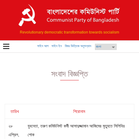
Revolutionary democratic transformation towards socialism
সাইন আপ
সাইন ইন
বিষয় ভিত্তিক অনুসন্ধান
সংবাদ বিজ্ঞপ্তি
তারিখ
শিরোনাম
২৮
যুবনেতা, তরুণ কমিউনিস্ট কর্মী আসাদুজ্জামান আজিমের মৃত্যুতে সিপিবির
এপ্রিল,
শোক