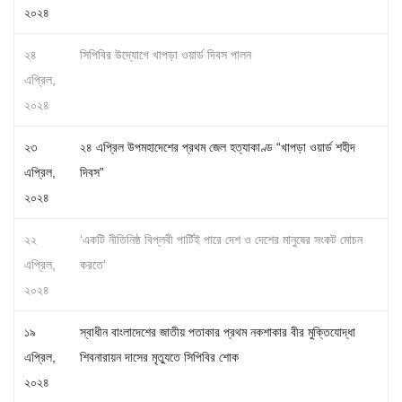
২০২৪
২৪
সিপিবির উদ্যোগে খাপড়া ওয়ার্ড দিবস পালন
এপ্রিল,
২০২৪
২৩
২৪ এপ্রিল উপমহাদেশের প্রথম জেল হত্যাকাণ্ড “খাপড়া ওয়ার্ড শহীদ
এপ্রিল,
দিবস”
২০২৪
২২
‘একটি নীতিনিষ্ঠ বিপ্লবী পার্টিই পারে দেশ ও দেশের মানুষের সংকট মোচন
এপ্রিল,
করতে’
২০২৪
১৯
স্বাধীন বাংলাদেশের জাতীয় পতাকার প্রথম নকশাকার বীর মুক্তিযোদ্ধা
এপ্রিল,
শিবনারায়ন দাসের মৃত্যুতে সিপিবির শোক
২০২৪