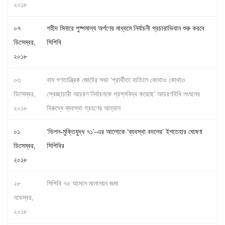
২০১৮
০৭
শহীদ মিনারে পুষ্পমাল্য অর্পণের মাধ্যমে নির্বাচনী প্রচারাভিযান শুরু করবে
ডিসেম্বর,
সিপিবি
২০১৮
০৩
বাম গণতান্ত্রিক জোটের সভা ‘প্রার্থীতা বাতিলে কোথাও কোথাও
ডিসেম্বর,
স্বেচ্ছাচারী আচরণ নির্বাচনকে প্রশ্নবিদ্ধ করেছে’ আচরণবিধি লংঘনের
২০১৮
বিরুদ্ধে ব্যবস্থা গ্রহণের আহ্বান
০১
‘ভিশন-মুক্তিযুদ্ধ ৭১’-এর আলোকে ‘ব্যবস্থা বদলের’ ইশতেহার ঘোষণা
ডিসেম্বর,
সিপিবির
২০১৮
২৮
সিপিবি ৭৫ আসনে মনোনয়ন জমা
নভেম্বর,
২০১৮