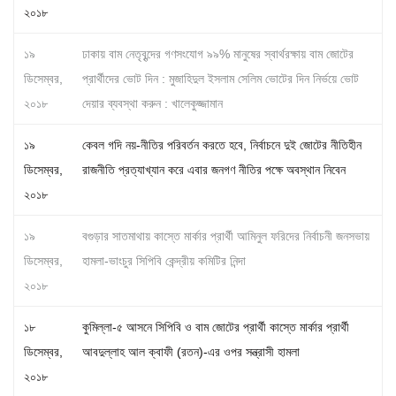
২০১৮
১৯
ঢাকায় বাম নেতৃবৃন্দের গণসংযোগ ৯৯% মানুষের স্বার্থরক্ষায় বাম জোটের
ডিসেম্বর,
প্রার্থীদের ভোট দিন : মুজাহিদুল ইসলাম সেলিম ভোটের দিন নির্ভয়ে ভোট
২০১৮
দেয়ার ব্যবস্থা করুন : খালেকুজ্জামান
১৯
কেবল গদি নয়-নীতির পরিবর্তন করতে হবে, নির্বাচনে দুই জোটের নীতিহীন
ডিসেম্বর,
রাজনীতি প্রত্যাখ্যান করে এবার জনগণ নীতির পক্ষে অবস্থান নিবেন
২০১৮
১৯
বগুড়ার সাতমাথায় কাস্তে মার্কার প্রার্থী আমিনুল ফরিদের নির্বাচনী জনসভায়
ডিসেম্বর,
হামলা-ভাংচুর সিপিবি কেন্দ্রীয় কমিটির নিন্দা
২০১৮
১৮
কুমিল্লা-৫ আসনে সিপিবি ও বাম জোটের প্রার্থী কাস্তে মার্কার প্রার্থী
ডিসেম্বর,
আবদুল্লাহ আল ক্বাফী (রতন)-এর ওপর সন্ত্রাসী হামলা
২০১৮