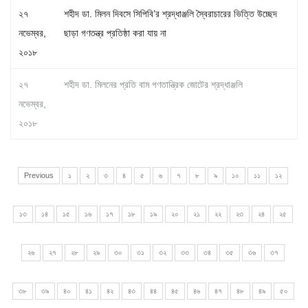
২৭
শহীদ ডা. মিলন দিবসে সিপিবি’র শ্রদ্ধাঞ্জলি স্বৈরাচারের ভিত্তি উচ্ছেদ
নভেম্বর,
ছাড়া গণতন্ত্র প্রতিষ্ঠা করা যায় না
২০১৮
২৭
শহীদ ডা. মিলনের প্রতি বাম গণতান্ত্রিক জোটের শ্রদ্ধাঞ্জলি
নভেম্বর,
২০১৮
Previous
১
২
৩
৪
৫
৬
৭
৮
৯
১০
১১
১২
১৩
১৪
১৫
১৬
১৭
১৮
১৯
২০
২১
২২
২৩
২৪
২৫
২৬
২৭
২৮
২৯
৩০
৩১
৩২
৩৩
৩৪
৩৫
৩৬
৩৭
৩৮
৩৯
৪০
৪১
৪২
৪৩
৪৪
৪৫
৪৬
৪৭
৪৮
৪৯
৫০