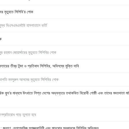
র মৃত্যুতে সিপিবি’র শোক
ুস্থ বিএসএমএমইউ হাসপাতালে ভর্তি
রু
রহমান জোয়ার্দ্দারের মৃত্যুতে সিপিবির শোক
ারের তীব্র নিন্দা ও প্রতিবাদ সিপিবির, অবিলম্বে মুক্তি দাবি
ভাপতি মনসুরুল আলমের মৃত্যুতে সিপিবির শোক
রিক ক্যু’র মাধ্যমে উৎখাতে লিপ্ত দেশের অভ্যন্তরে তথাকথিত বিরোধী গোষ্ঠী এবং তাদের মদতদাতা মার্কি
 গণপ্রতিরোধ গড়ে তুলতে হবে
াৎ : জনগণ, দেশপ্রেমিক সশস্ত্রবাহিনী এবং মাদুরোর সরকারকে সিপিবির অভিনন্দন