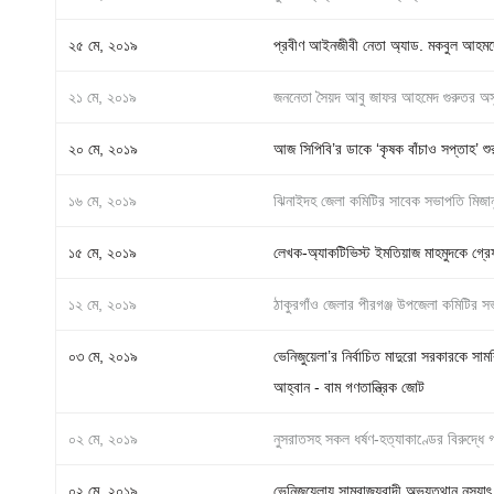
২৫ মে, ২০১৯
প্রবীণ আইনজীবী নেতা অ্যাড. মকবুল আহমদে
২১ মে, ২০১৯
জননেতা সৈয়দ আবু জাফর আহমেদ গুরুতর অস
২০ মে, ২০১৯
আজ সিপিবি’র ডাকে ‘কৃষক বাঁচাও সপ্তাহ’ শু
১৬ মে, ২০১৯
ঝিনাইদহ জেলা কমিটির সাবেক সভাপতি মিজানুর 
১৫ মে, ২০১৯
লেখক-অ্যাকটিভিস্ট ইমতিয়াজ মাহমুদকে গ্রেফত
১২ মে, ২০১৯
ঠাকুরগাঁও জেলার পীরগঞ্জ উপজেলা কমিটির স
০৩ মে, ২০১৯
ভেনিজুয়েলা’র নির্বাচিত মাদুরো সরকারকে সাম
আহ্বান - বাম গণতান্ত্রিক জোট
০২ মে, ২০১৯
নুসরাতসহ সকল ধর্ষণ-হত্যাকাণ্ডের বিরুদ্ধে
০২ মে, ২০১৯
ভেনিজুয়েলায় সাম্রাজ্যবাদী অভ্যুত্থান নস্য