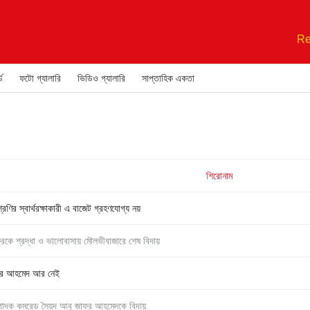
Re
ড
ফটো গ্যালারি
ভিডিও গ্যালারি
সাপ্তাহিক একতা
শিরোনাম
েণির স্বার্থরক্ষাকারী এ বাজেট গ্রহণযোগ্য নয়
রকে শ্রদ্ধা ও ভালোবাসায় মৌলভীবাজারে শেষ বিদায়
াফর আহমেদ আর নেই
 সম্পাদক কমরেড সৈয়দ আবু জাফর আহমেদকে বিদায়