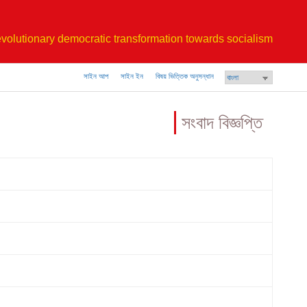
volutionary democratic transformation towards socialism
সাইন আপ
সাইন ইন
বিষয় ভিত্তিক অনুসন্ধান
সংবাদ বিজ্ঞপ্তি