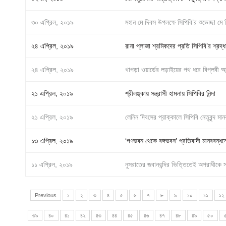
৩০ এপ্রিল, ২০১৯
মহান মে দিবস উপলক্ষে সিপিবি’র শুভেচ্ছা মে
২৪ এপ্রিল, ২০১৯
রানা প্লাজা শ্রমিকদের প্রতি সিপিবি’র শ্র
২৪ এপ্রিল, ২০১৯
খাপড়া ওয়ার্ডের লড়াইয়ের পথ ধরে বিপ্লবী 
২১ এপ্রিল, ২০১৯
শ্রীলঙ্কায় সন্ত্রাসী হামলায় সিপিবির নিন্দা
২১ এপ্রিল, ২০১৯
লেনিন দিবসের প্রাক্কালে সিপিবি নেতৃবৃন্দ 
১৩ এপ্রিল, ২০১৯
‘গণভবন থেকে বঙ্গভবন’ প্রতিবাদী মানববন্ধনে ম
১১ এপ্রিল, ২০১৯
নুসরাতের জবানবন্দির ভিত্তিতেই অপরাধীকে সর্
Previous
১
২
৩
৪
৫
৬
৭
৮
৯
১০
১১
১২
৩৯
৪০
৪১
৪২
৪৩
৪৪
৪৫
৪৬
৪৭
৪৮
৪৯
৫০