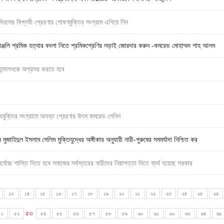
 দিবসের বিপ্লবী প্রেরণায় শোষণমুক্তির সংগ্রাম এগিয়ে নিন
দ্ধাঞ্জলি শ্রমিক হত্যার বদলা নিতে শ্রমিকশ্রেণির লড়াই জোরদার করুন -কমরেড মোহাম্মদ শাহ আলম
আন্দোলনকে অগ্রসর করতে হবে
মানবমুক্তির সংগ্রামে অনন্ত প্রেরণার উৎস কমরেড লেনিন
ুজাহিদুল ইসলাম সেলিম মুক্তিযুদ্ধের অঙ্গীকার অনুযায়ী নারী-পুরুষের সমমর্যাদা নিশ্চিত কর
বোচ্চ শাস্তি দিতে হবে সমাজের সর্বস্তরের নারীদের নিরাপত্তা দিতে ব্যর্থ হয়েছে সরকার
১৩
১৪
১৫
১৬
১৭
১৮
১৯
২০
২১
২২
২৩
২৪
২৫
২৬
৫৩
৫১
৫২
৫৪
৫৫
৫৬
৫৭
৫৮
৫৯
৬০
৬১
৬২
৬৩
৬৪
৬৫