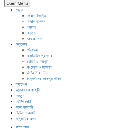
Open Menu
প্রেস
সংবাদ বিজ্ঞপ্তি
সংবাদ সম্মেলন
প্রবন্ধ
বক্তৃতা
শুভেচ্ছা বার্তা
ডকুমেন্টস
গঠনতন্ত্র
রাজনৈতিক প্রস্তাব
ঘোষণা ও কর্মসূচী
কংগ্রেস ও সম্মেলন
ঐতিহাসিক দলিল
বিপ্লবীদের সংক্ষিপ্ত জীবনী
ক্যাম্পেন
আন্দোলন ও কর্মসূচী
নেতৃবৃন্দ
নোটিশ বোর্ড
ফটো গ্যালারি
ভিডিও গ্যালারি
সাপ্তাহিক একতা
সাইন আপ