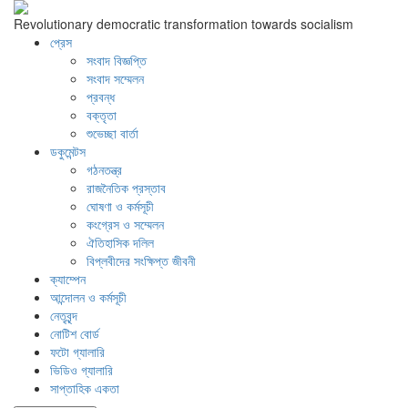
Revolutionary democratic transformation towards socialism
প্রেস
সংবাদ বিজ্ঞপ্তি
সংবাদ সম্মেলন
প্রবন্ধ
বক্তৃতা
শুভেচ্ছা বার্তা
ডকুমেন্টস
গঠনতন্ত্র
রাজনৈতিক প্রস্তাব
ঘোষণা ও কর্মসূচী
কংগ্রেস ও সম্মেলন
ঐতিহাসিক দলিল
বিপ্লবীদের সংক্ষিপ্ত জীবনী
ক্যাম্পেন
আন্দোলন ও কর্মসূচী
নেতৃবৃন্দ
নোটিশ বোর্ড
ফটো গ্যালারি
ভিডিও গ্যালারি
সাপ্তাহিক একতা