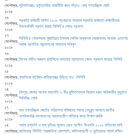
সেপ্টেম্বর,
লুটপাটতন্ত্র, দুর্বৃত্তায়িত রাজনীতি রুখে দাঁড়াও -বাম গণতান্ত্রিক জোট
২০১৯
২৯
সরকারি কর্মচারী আইন ২০১৮ প্রণয়নের মাধ্যমে সরকারি কর্মকর্তা-কর্মচারীদের
সেপ্টেম্বর,
ইনডেমনিটি প্রদান করায় সিপিবি’র ক্ষোভ প্রকাশ
২০১৯
২৭
সিপিবি’র শোকসভায় মুজাহিদুল ইসলাম সেলিম অধ্যাপক মোজাফফর আহমদ এদেশের
সেপ্টেম্বর,
সমাজ প্রগতির আন্দোলনের অন্যতম পথিকৃৎ
২০১৯
২৬
সেপ্টেম্বর,
বিশেষ পর্যটন অঞ্চলে ক্যাসিনো বসানোর প্রস্তাবে ক্ষোভ প্রকাশ করেছে সিপিবি
২০১৯
২৫
সেপ্টেম্বর,
ক্যাসিনো বাণিজ্য-মাফিয়াতন্ত্র গুঁড়িয়ে দাও -সিপিবি
২০১৯
২৪
চাঁদপুর জেলার সাবেক সভাপতি ও বীর মুক্তিযোদ্ধা নিরোধ বরুন অধিকারীর মৃত্যুতে
সেপ্টেম্বর,
সিপিবির শোক
২০১৯
১৭
বাম গণতান্ত্রিক জোটের পরিচালনা পরিষদের সভায় নেতৃবৃন্দ আসামে জাতীয়
সেপ্টেম্বর,
নাগরিকপঞ্জি বাংলাদেশের অভ্যন্তরীণ শান্তির জন্য বিশাল হুমকি
২০১৯
০৪
গ্যাস রপ্তানি ও দাম বৃদ্ধির সুযোগ রেখে প্রণীত পিএসসি ২০১৯ বাতিলের দাবি
সেপ্টেম্বর,
জানিয়েছে সিপিবি “বহুজাতিক কোম্পানি, কমিশনভোগী ও লুটেরাদের স্বার্থ রক্ষিত