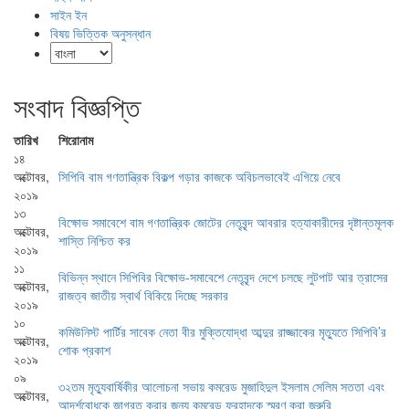
সাইন ইন
বিষয় ভিত্তিক অনুসন্ধান
সংবাদ বিজ্ঞপ্তি
তারিখ
শিরোনাম
১৪
অক্টোবর,
সিপিবি বাম গণতান্ত্রিক বিকল্প গড়ার কাজকে অবিচলভাবেই এগিয়ে নেবে
২০১৯
১৩
বিক্ষোভ সমাবেশে বাম গণতান্ত্রিক জোটের নেতৃবৃন্দ আবরার হত্যাকারীদের দৃষ্টান্তমূলক
অক্টোবর,
শাস্তি নিশ্চিত কর
২০১৯
১১
বিভিন্ন স্থানে সিপিবির বিক্ষোভ-সমাবেশে নেতৃবৃন্দ দেশে চলছে লুটপাট আর ত্রাসের
অক্টোবর,
রাজত্ব জাতীয় স্বার্থ বিকিয়ে দিচ্ছে সরকার
২০১৯
১০
কমিউনিস্ট পার্টির সাবেক নেতা বীর মুক্তিযোদ্ধা আব্দুর রাজ্জাকের মৃত্যুতে সিপিবি’র
অক্টোবর,
শোক প্রকাশ
২০১৯
০৯
৩২তম মৃত্যুবার্ষিকীর আলোচনা সভায় কমরেড মুজাহিদুল ইসলাম সেলিম সততা এবং
অক্টোবর,
আদর্শবোধকে জাগ্রত করার জন্য কমরেড ফরহাদকে স্মরণ করা জরুরি