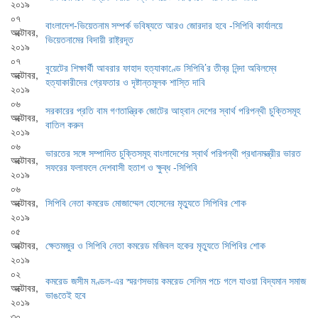
২০১৯
০৭
বাংলাদেশ-ভিয়েতনাম সম্পর্ক ভবিষ্যতে আরও জোরদার হবে -সিপিবি কার্যালয়ে
অক্টোবর,
ভিয়েতনামের বিদায়ী রাষ্ট্রদূত
২০১৯
০৭
বুয়েটের শিক্ষার্থী আবরার ফাহাদ হত্যাকাণ্ডে সিপিবি’র তীব্র নিন্দা অবিলম্বে
অক্টোবর,
হত্যাকারীদের গ্রেফতার ও দৃষ্টান্তমূলক শাস্তি দাবি
২০১৯
০৬
সরকারের প্রতি বাম গণতান্ত্রিক জোটের আহ্বান দেশের স্বার্থ পরিপন্থী চুক্তিসমূহ
অক্টোবর,
বাতিল করুন
২০১৯
০৬
ভারতের সঙ্গে সম্পাদিত চুক্তিসমূহ বাংলাদেশের স্বার্থ পরিপন্থী প্রধানমন্ত্রীর ভারত
অক্টোবর,
সফরের ফলাফলে দেশবাসী হতাশ ও ক্ষুব্ধ -সিপিবি
২০১৯
০৬
অক্টোবর,
সিপিবি নেতা কমরেড মোজাম্মেল হোসেনের মৃত্যুতে সিপিবির শোক
২০১৯
০৫
অক্টোবর,
ক্ষেতমজুর ও সিপিবি নেতা কমরেড মজিবল হকের মৃত্যুতে সিপিবির শোক
২০১৯
০২
কমরেড জসীম মণ্ডল-এর স্মরণসভায় কমরেড সেলিম পচে গলে যাওয়া বিদ্যমান সমাজ
অক্টোবর,
ভাঙতেই হবে
২০১৯
৩০