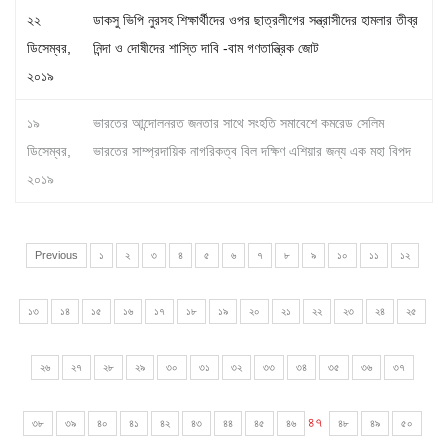
২২
ডাকসু ভিপি নুরসহ শিক্ষার্থীদের ওপর ছাত্রলীগের সন্ত্রাসীদের হামলার তীব্র
ডিসেম্বর,
নিন্দা ও দোষীদের শাস্তি দাবি -বাম গণতান্ত্রিক জোট
২০১৯
১৯
ভারতের আন্দোলনরত জনতার সাথে সংহতি সমাবেশে কমরেড সেলিম
ডিসেম্বর,
ভারতের সাম্প্রদায়িক নাগরিকত্ব বিল দক্ষিণ এশিয়ার জন্য এক মহা বিপদ
২০১৯
Previous
১
২
৩
৪
৫
৬
৭
৮
৯
১০
১১
১২
১৩
১৪
১৫
১৬
১৭
১৮
১৯
২০
২১
২২
২৩
২৪
২৫
২৬
২৭
২৮
২৯
৩০
৩১
৩২
৩৩
৩৪
৩৫
৩৬
৩৭
৪৭
৩৮
৩৯
৪০
৪১
৪২
৪৩
৪৪
৪৫
৪৬
৪৮
৪৯
৫০