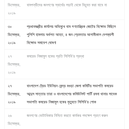
ডিসেম্বর,
বামপন্থীদের জনগণের স্বার্থের লড়াই থেকে বিচ্যুত করা যাবে না
২০১৯
৩০
প্রধানমন্ত্রীর কার্যালয় অভিমুখে বাম গণতান্ত্রিক জোটের বিক্ষোভ মিছিলে
ডিসেম্বর,
পুলিশি হামলায় অর্ধশত আহত, ৪ জন গ্রেফতার আগামীকাল দেশব্যাপী
২০১৯
বিক্ষোভ সমাবেশ ঘোষণা
২৭
কমরেড নিজামুল হকের প্রতি সিপিবি’র শ্রদ্ধা
ডিসেম্বর,
২০১৯
২৭
বাংলাদেশ ট্রেড ইউনিয়ন কেন্দ্র বগুড়া জেলা কমিটির সভাপতি কমরেড
ডিসেম্বর,
আব্দুস সাত্তার তারা ও বাংলাদেশের কমিউনিস্ট পার্টি রমনা থানার সাবেক
২০১৯
সভাপতি কমরেড নিজামুল হকের মৃত্যুতে সিপিবি’র শোক
২৬
জনগণের ভোটাধিকার নিশ্চিত করতে কার্যকর পদক্ষেপ গ্রহণ করুন
ডিসেম্বর,