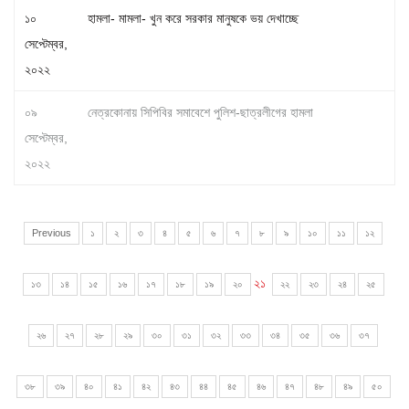
১০
হামলা- মামলা- খুন করে সরকার মানুষকে ভয় দেখাচ্ছে
সেপ্টেম্বর,
২০২২
০৯
নেত্রকোনায় সিপিবির সমাবেশে পুলিশ-ছাত্রলীগের হামলা
সেপ্টেম্বর,
২০২২
Previous
১
২
৩
৪
৫
৬
৭
৮
৯
১০
১১
১২
২১
১৩
১৪
১৫
১৬
১৭
১৮
১৯
২০
২২
২৩
২৪
২৫
২৬
২৭
২৮
২৯
৩০
৩১
৩২
৩৩
৩৪
৩৫
৩৬
৩৭
৩৮
৩৯
৪০
৪১
৪২
৪৩
৪৪
৪৫
৪৬
৪৭
৪৮
৪৯
৫০