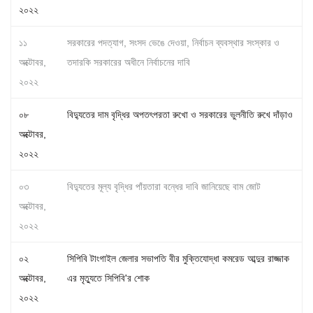
২০২২
১১
সরকারের পদত্যাগ, সংসদ ভেঙে দেওয়া, নির্বাচন ব্যবস্থার সংস্কার ও
অক্টোবর,
তদারকি সরকারের অধীনে নির্বাচনের দাবি
২০২২
০৮
বিদ্যুতের দাম বৃদ্ধির অপতৎপরতা রুখো ও সরকারের ভুলনীতি রুখে দাঁড়াও
অক্টোবর,
২০২২
০৩
বিদ্যুতের মূল্য বৃদ্ধির পাঁয়তারা বন্ধের দাবি জানিয়েছে বাম জোট
অক্টোবর,
২০২২
০২
সিপিবি টাংগাইল জেলার সভাপতি বীর মুক্তিযোদ্ধা কমরেড আব্দুর রাজ্জাক
অক্টোবর,
এর মৃত্যুতে সিপিবি'র শোক
২০২২