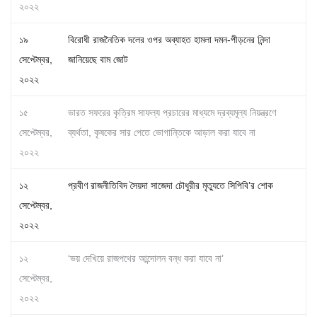
২০২২
১৯
বিরোধী রাজনৈতিক দলের ওপর অব্যাহত হামলা দমন-পীড়নের নিন্দা
সেপ্টেম্বর,
জানিয়েছে বাম জোট
২০২২
১৫
ভারত সফরের কৃত্রিম সাফল্য প্রচারের মাধ্যমে দ্রব্যমূল্য নিয়ন্ত্রণে
সেপ্টেম্বর,
ব্যর্থতা, কৃষকের সার পেতে ভোগান্তিকে আড়াল করা যাবে না
২০২২
১২
প্রবীণ রাজনীতিবিদ সৈয়দা সাজেদা চৌধুরীর মৃত্যুতে সিপিবি’র শোক
সেপ্টেম্বর,
২০২২
১২
‘ভয় দেখিয়ে রাজপথের আন্দোলন বন্ধ করা যাবে না’
সেপ্টেম্বর,
২০২২