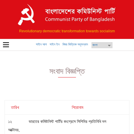
Revolutionary democratic transformation towards socialism
সাইন আপ
সাইন ইন
বিষয় ভিত্তিক অনুসন্ধান
সংবাদ বিজ্ঞপ্তি
তারিখ
শিরোনাম
১২
ভারতের কমিউনিস্ট পার্টির কংগ্রেসে সিপিবির প্রতিনিধি দল
অক্টোবর,