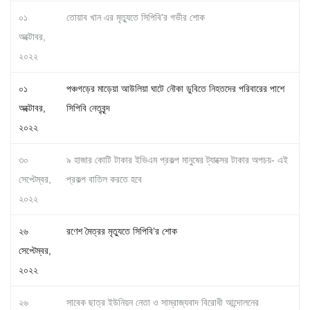
০১
তোয়াব খান এর মৃত্যুতে সিপিবি'র গভীর শোক
অক্টোবর,
২০২২
০১
পঞ্চগড়ের মাড়েয়া আউলিয়া ঘাটে নৌকা ডুবিতে নিহতদের পরিবারের পাশে
অক্টোবর,
সিপিবি নেতৃবৃন্দ
২০২২
৩০
৯ হাজার কোটি টাকার ইভিএম প্রকল্প মানুষের ট্যাক্সের টাকার অপচয়- এই
সেপ্টেম্বর,
প্রকল্প বাতিল করতে হবে
২০২২
২৬
রণেশ মৈত্রর মৃত্যুতে সিপিবি’র শোক
সেপ্টেম্বর,
২০২২
২৬
সাবেক ছাত্র ইউনিয়ন নেতা ও সাম্রাজ্যবাদ বিরোধী আন্দোলনের