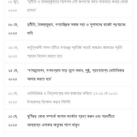
০১ জুন,
‘দুর্নীতি ও বৈষম্যমুক্তির নির্দেশনা নেই জনগণের কাধে নানাভাবে করের বোঝা
২০২৩
চাপবে’
৩০ মে,
দুর্নীতি, বৈষম্যমুক্ত, গণতান্ত্রিক সমাজ গড়া ও সুশাসনের বাজেট প্রণয়নের
২০২৩
দাবি
২৯ মে,
কর্তৃত্ববাদী শাসন হটিয়ে গণতন্ত্র প্রতিষ্ঠা করেই কমরেড জাফরের প্রতি
২০২৩
শ্রদ্ধা নিবেদন করতে হবে
২৫ মে,
‘গণআন্দোলন, গণসংগ্রাম গড়ে তুলে অবাধ, সুষ্ঠু, গ্রহণযোগ্য ভোটাধিকার
২০২৩
আদায় করতে হবে’
২১ মে,
ভোটাধিকার ও নিত্যপণ্যের দাম কমানোর দাবিতে ২৭-২৯ মে ২০২৩
২০২৩
উপজেলায় বিক্ষোভ করবে সিপিবি
১৩ মে,
ঘূর্ণিঝড় মোখা সম্পর্কে আগাম সতর্কতা গ্রহণ করুন এবং পরবর্তীতে
২০২৩
আক্রান্ত এলাকার মানুষের পাশে থাকুন