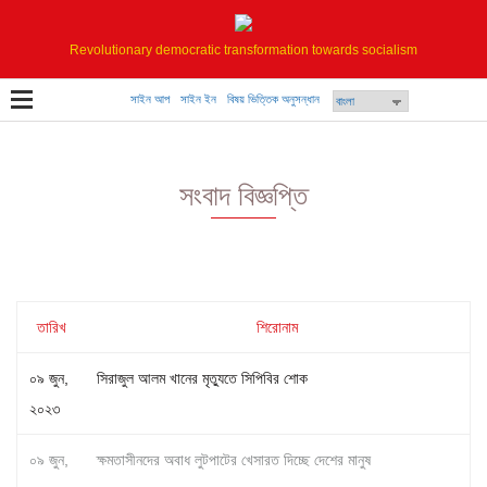
Revolutionary democratic transformation towards socialism
সাইন আপ
সাইন ইন
বিষয় ভিত্তিক অনুসন্ধান
সংবাদ বিজ্ঞপ্তি
তারিখ
শিরোনাম
০৯ জুন,
সিরাজুল আলম খানের মৃত্যুতে সিপিবির শোক
২০২৩
০৯ জুন,
ক্ষমতাসীনদের অবাধ লুটপাটের খেসারত দিচ্ছে দেশের মানুষ