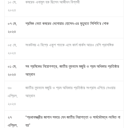
১০ মে,
কমরেড এনামুল হক ছিলেন আজীবন বিপ্লবী
২০২৩
০৭ মে,
শ্রমিক নেতা কমরেড দেলোয়ার হোসেন-এর মৃত্যুতে সিপিবি’র শোক
২০২৩
০৫ মে,
সংকটময় এ বিশ্বে একুশ শতকে এসে কার্ল মার্কস আরও বেশি প্রাসঙ্গিক
২০২৩
০১ মে,
সব শ্রমিকের নিয়োগপত্র, জাতীয় ন্যূনতম মজুরি ও শ্রম অধিকার প্রতিষ্ঠার
২০২৩
আহ্বান
৩০
জাতীয় ন্যূনতম মজুরি ও শ্রম অধিকার প্রতিষ্ঠার সংগ্রাম এগিয়ে নেওয়ার
এপ্রিল,
আহ্বান
২০২৩
২৭
“প্রধানমন্ত্রীর জাপান সফরে যেন জাতীয় নিরাপত্তা ও সার্বভৌমত্ব লংঘিত না
এপ্রিল,
হয়”