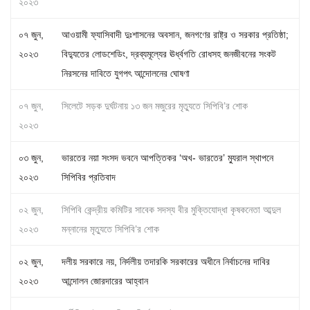
২০২৩
০৭ জুন,
আওয়ামী ফ্যাসিবাদী দুঃশাসনের অবসান, জনগণের রাষ্ট্র ও সরকার প্রতিষ্ঠা;
২০২৩
বিদ্যুতের লোডশেডিং, দ্রব্যমূল্যের ঊর্ধ্বগতি রোধসহ জনজীবনের সংকট
নিরসনের দাবিতে যুগপৎ আন্দোলনের ঘোষণা
০৭ জুন,
সিলেটে সড়ক দুর্ঘটনায় ১৩ জন মজুরের মৃত্যুতে সিপিবি’র শোক
২০২৩
০৩ জুন,
ভারতের নয়া সংসদ ভবনে আপত্তিকর ‘অখ- ভারতের’ ম্যুরাল স্থাপনে
২০২৩
সিপিবির প্রতিবাদ
০২ জুন,
সিপিবি কেন্দ্রীয় কমিটির সাবেক সদস্য বীর মুক্তিযোদ্ধা কৃষকনেতা আব্দুল
২০২৩
মন্নানের মৃত্যুতে সিপিবি’র শোক
০২ জুন,
দলীয় সরকারে নয়, নির্দলীয় তদারকি সরকারের অধীনে নির্বাচনের দাবির
২০২৩
আন্দোলন জোরদারের আহ্বান