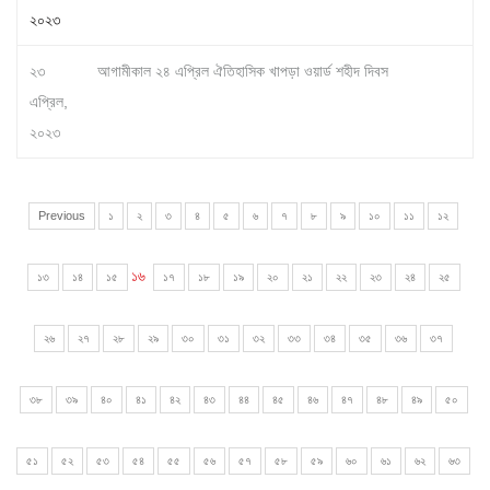
২০২৩
২৩
আগামীকাল ২৪ এপ্রিল ঐতিহাসিক খাপড়া ওয়ার্ড শহীদ দিবস
এপ্রিল,
২০২৩
Previous
১
২
৩
৪
৫
৬
৭
৮
৯
১০
১১
১২
১৬
১৩
১৪
১৫
১৭
১৮
১৯
২০
২১
২২
২৩
২৪
২৫
২৬
২৭
২৮
২৯
৩০
৩১
৩২
৩৩
৩৪
৩৫
৩৬
৩৭
৩৮
৩৯
৪০
৪১
৪২
৪৩
৪৪
৪৫
৪৬
৪৭
৪৮
৪৯
৫০
৫১
৫২
৫৩
৫৪
৫৫
৫৬
৫৭
৫৮
৫৯
৬০
৬১
৬২
৬৩