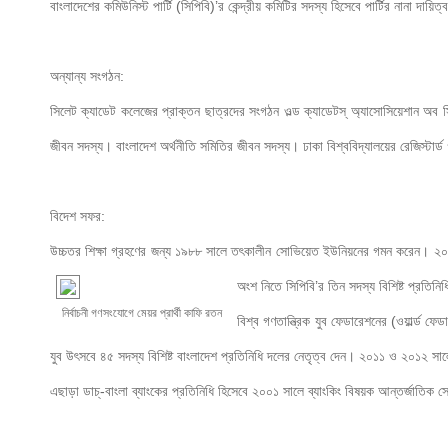
বাংলাদেশের কমিউনিস্ট পার্টি (সিপিবি)’র কেন্দ্রীয় কমিটির সদস্য হিসেবে পার্টির নানা দায়ি
অন্যান্য সংগঠন:

সিলেট ক্যাডেট কলেজের প্রাক্তন ছাত্রদের সংগঠন ওল্ড ক্যাডেটস্ অ্যাসোসিয়েশান অব সি
জীবন সদস্য। বাংলাদেশ অর্থনীতি সমিতির জীবন সদস্য। ঢাকা বিশ্ববিদ্যালয়ের রেজিস্টার্ড
বিদেশ সফর:

উচ্চতর শিক্ষা গ্রহণের জন্য ১৯৮৮ সালে তৎকালীন সোভিয়েত ইউনিয়নের গমন করেন। ২০০০ সা
অংশ নিতে
 সিপিবি’র তিন সদস্য বিশিষ্ট প্রতিন
নির্বাচনী গণসংযোগে মেয়র প্রার্থী কাফি রতন
বিশ্ব গণতান্ত্রিক যুব ফেডারেশনের (ওয়ার্ল্ড 
যুব উৎসবে ৪৫ সদস্য বিশিষ্ট বাংলাদেশ প্রতিনিধি দলের নেতৃত্ব দেন। ২০১১ ও ২০১২ সা
এছাড়া ডাচ্-বাংলা ব্যাংকের প্রতিনিধি হিসেবে ২০০১ সালে ব্যাংকিং বিষয়ক আন্তর্জাতিক সে