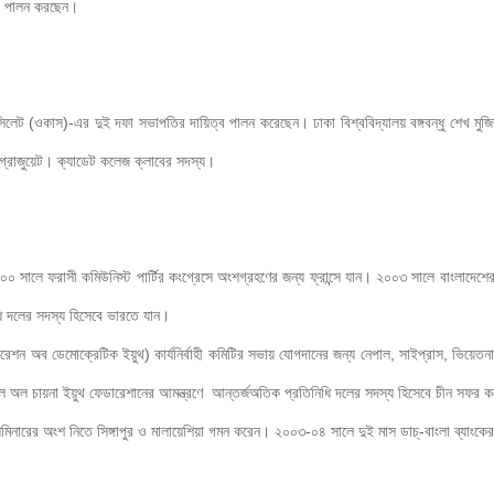
ত্ব পালন করছেন।

লেট (ওকাস)-এর দুই দফা সভাপতির দায়িত্ব পালন করেছেন। ঢাকা বিশ্ববিদ্যালয় বঙ্গবন্ধু শেখ মুজিব
 গ্রাজুয়েট। ক্যাডেট কলেজ ক্লাবের সদস্য।

লে ফরাসী কমিউনিস্ট পার্টির কংগ্রেসে অংশগ্রহণের জন্য ফ্রান্সে যান। ২০০৩ সালে বাংলাদেশের কমি
িধি দলের সদস্য হিসেবে ভারতে যান।

ফেডারেশন অব ডেমোক্রেটিক ইয়ুথ) কার্যনির্বাহী কমিটির সভায় যোগদানের জন্য নেপাল, সাইপ্রাস, ভিয়ে
লে অল চায়না ইয়ুথ ফেডারেশানের আমন্ত্রণে  আন্তর্জঅতিক প্রতিনিধি দলের সদস্য হিসেবে চীন সফর 
মিনারের অংশ নিতে সিঙ্গাপুর ও মালায়েশিয়া গমন করেন। ২০০৩-০৪ সালে দুই মাস ডাচ্-বাংলা ব্যাংকের হ