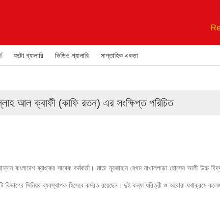
Re
ড
ফটো গ্যালারি
ভিডিও গ্যালারি
সাপ্তাহিক একতা
ুল্লাহ আল ক্বাফী (কাফি রতন) এর সংক্ষিপ্ত পরিচিত
নান বাংলাদেশ ব্যাংকের সাবেক কর্মকর্তা। মাতা নূরজাহান বেগম নাখালপাড়া হোসেন আলী উচ্চ বিদ্যাল
িটি বিভাগের সিনিয়র ব্যবস্থাপক হিসেবে কর্মরত রয়েছেন। দুই কন্যা ধরিত্রী ও অরোরা যথাক্রমে কলেজ ও ব