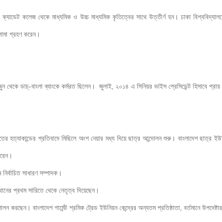
েট ক্যাডেট কলেজ থেকে মাধ্যমিক ও উচ্চ মাধ্যমিক কৃতিত্বের সাথে উত্তীর্ণ হন। ঢাকা বিশ্বব
োমা গ্রহণ করেন।

ে ডাচ্-বাংলা ব্যাংকে কর্মরত ছিলেন।  জুলাই, ২০১৪ এ সিনিয়র ভাইস প্রেসিডেন্ট হিসাবে প্রায় ২
াতের হত্যাকান্ডের প্রতিবাদে মিছিলে অংশ নেয়ার মধ্য দিয়ে ছাত্র আন্দোলন শুরু। বাংলাদেশ ছাত্র ই
করেন।

 নির্বাচিত সাধারণ সম্পাদক।

থানের প্রথম সারিতে থেকে নেতৃত্ব দিয়েছেন।

ালন করছেন। বাংলাদেশ গার্মেন্ট শ্রমিক ট্রেড ইউনিয়ন কেন্দ্রের অন্যতম প্রতিষ্ঠাতা, বর্তমানে উপদেষ্ট