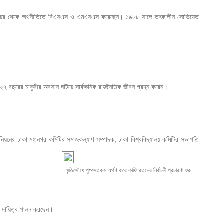
িদ্যালয়ের থেকে অর্থনীতিতে বিএসএস ও এমএসএস করেছেন। ১৯৮৮ সালে তৎকালীন সোভিয়েত 
২ বছরের চাকুরীর অবসান ঘটিয়ে সার্বক্ষনিক রাজনৈতিক জীবন গ্রহন করেন।

উনিয়নের ঢাকা মহানগর কমিটির সমাজকল্যাণ সম্পাদক, ঢাকা বিশ্ববিদ্যালয় কমিটির সভাপতি 
স্মৃতিসৌধে পুষ্পস্তবক অর্পণ করে কাফি রতনের নির্বাচনী প্রচারণা শুরু
ার দায়িত্ব পালন করছেন।
