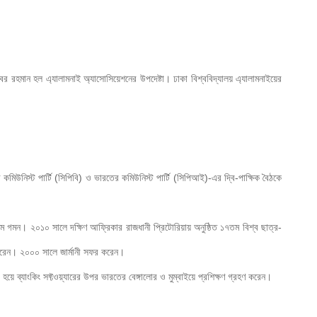
র রহমান হল এ্যালামনাই অ্যাসোসিয়েশনের উপদেষ্টা। ঢাকা বিশ্ববিদ্যালয় এ্যালামনাইয়ের 
উনিস্ট পার্টি (সিপিবি) ও ভারতের কমিউনিস্ট পার্টি (সিপিআই)-এর দ্বি-পাক্ষিক বৈঠকে 
তনাম গমন। ২০১০ সালে দক্ষিণ আফ্রিকার রাজধানী প্রিটোরিয়ায় অনুষ্ঠিত ১৭তম বিশ্ব ছাত্র-
করেন। ২০০০ সালে জার্মানী সফর করেন। 

য়ে ব্যাংকিং সফ্টওয়্যারের উপর ভারতের বেঙ্গালোর ও মুম্বাইয়ে প্রশিক্ষণ গ্রহণ করেন।
