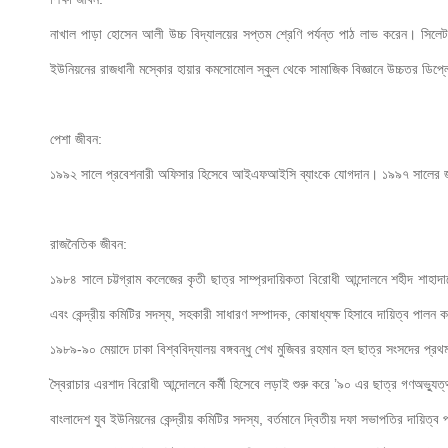
নাখাল পাড়া হোসেন আলী উচ্চ বিদ্যালয়ের সপ্তম শ্রেণি পর্যন্ত পাঠ লাভ করেন। সিল
ইউনিয়নের রাজধানী মস্কোর হায়ার কমসোমোল স্কুল থেকে সামাজিক বিজ্ঞানে উচ্চতর ডিপ্ল
পেশা জীবন:

১৯৯২ সালে প্রবেশনারী অফিসার হিসেবে আইএফআইসি ব্যাংকে যোগদান। ১৯৯৭ সালের জুন থেক
রাজনৈতিক জীবন:

১৯৮৪ সালে চট্টগ্রাম কলেজের কৃতী ছাত্র সাম্প্রদায়িকতা বিরোধী আন্দোলনে শহীদ শাহাদ
এবং
 কেন্দ্রীয় কমিটির সদস্য, সহকারী সাধারণ সম্পাদক, কোষাধ্যক্ষ হিসাবে দায়িত্ব পালন 
১৯৮৯-৯০ মেয়াদে ঢাকা বিশ্ববিদ্যালয় বঙ্গবন্ধু শেখ মুজিবর রহমান হল ছাত্র সংসদের প্রথম
স্বৈরাচার এরশাদ বিরোধী আন্দোলনে কর্মী হিসেবে লড়াই শুরু করে ’৯০ এর ছাত্র গণঅভ্যুত্
বাংলাদেশ যুব ইউনিয়নের কেন্দ্রীয় কমিটির সদস্য, বর্তমানে দ্বিতীয় দফা সভাপতির দায়িত্ব প