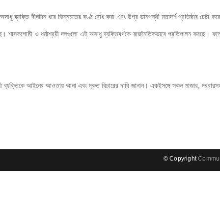
াধু ব্যক্তি দীর্ঘদিন ধরে ভিন্নমতের কণ্ঠ রোধ করা এবং উগ্র ডানপন্থী মতাদর্শ প্রতিষ্ঠার চেষ্টা
ে। শাসকগোষ্ঠী ও ধর্মাশ্রয়ী দলগুলো এই অসাধু ব্যক্তিবর্গকে রাজনৈতিকভাবে প্রতিপালন করছে। 
 দায়ী ব্যক্তিকে আইনের আওতায় আনা এবং দ্রুত বিচারের দাবি জানান। একইসঙ্গে সকল মাজার, দরবারসহ ঝুঁক
© Copyright
Communi