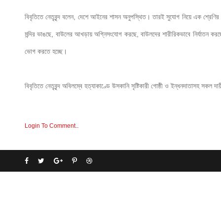
বিবৃতিতে নেতৃবৃন্দ বলেন, দেশে আইনের শাসন অনুপস্থিত। তারই সুযোগ নিয়ে এক শ্রেণির অস
মন্দির ভাঙছে, বাউলের আখড়ায় অগ্নিসংযোগ করছে, বাউলদের শারীরিকভাবে নির্যাতন করছ
ভোগ করতে হচ্ছে।
বিবৃতিতে নেতৃবৃন্দ অবিলম্বে হত্যাকাণ্ডে উসকানি সৃষ্টিকারী গোষ্ঠী ও ইন্ধনদাতাসহ সকল
Login To Comment..