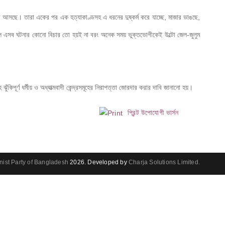
 করে আসছে। তারা একের পর এক হত্যাকাণ্ডসহ এ ধরনের দুষ্কর্ম করে যাচ্ছে, মাজার ভাঙছে, 
ফলে এসব ঘটনার কোনো বিচার তো হয়ই না বরং অনেক সময় ভুক্তভোগীকেই উল্টো জেল-জুলুম 
িপূর্ণ ধর্মীয় ও অধ্যাত্মবাদী কেন্দ্রসমূহের নিরাপত্তা জোরদার করার দাবি জানানো হয়।
প্রিন্ট উপোযোগী ভার্সন
st Party of Bangladesh
2026.
Developed by
Charja Solutions Limited.