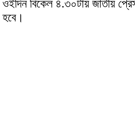
ওইদিন বিকেল ৪.৩০টায় জাতীয় প্রেসক