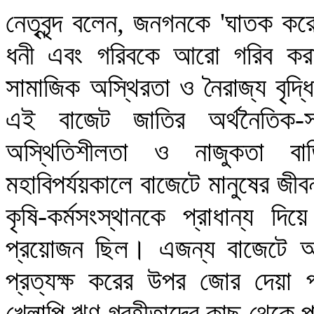
নেতৃবৃন্দ বলেন, জনগনকে 'ঘাতক ক
ধনী এবং গরিবকে আরো গরিব করা, ধ
সামাজিক অস্থিরতা ও নৈরাজ্য বৃদ্
এই বাজেট জাতির অর্থনৈতিক-সা
অস্থিতিশীলতা ও নাজুকতা বাড়
মহাবিপর্যয়কালে বাজেটে মানুষের জীবন-
কৃষি-কর্মসংস্থানকে প্রাধান্য 
প্রয়োজন ছিল। এজন্য বাজেটে অর্থ
প্রত্যক্ষ করের উপর জোর দেয়া 
খেলাপি ঋণ গ্রহীতাদের কাছ থেকে প